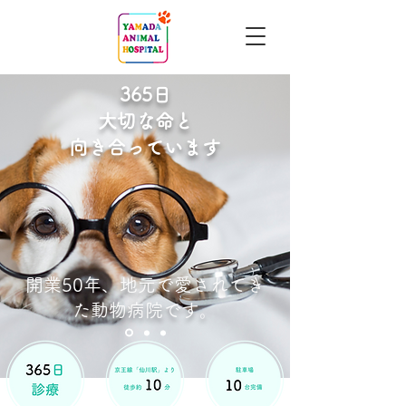
365日
大切な命と
向き合っています
開業50年、地元で愛されてき
た動物病院です。