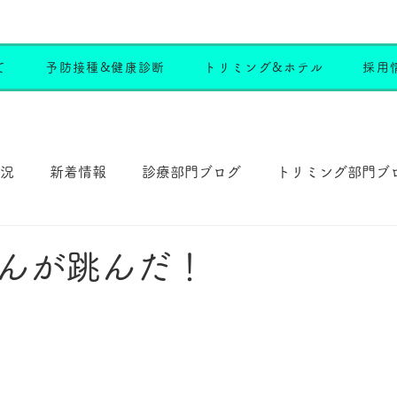
て
予防接種&健康診断
トリミング&ホテル
採用
況
新着情報
診療部門ブログ
トリミング部門ブ
んが跳んだ！