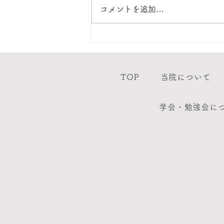
コメントを追加…
獣医師出勤表 8月
TOP
当院について
学会・勉強会に